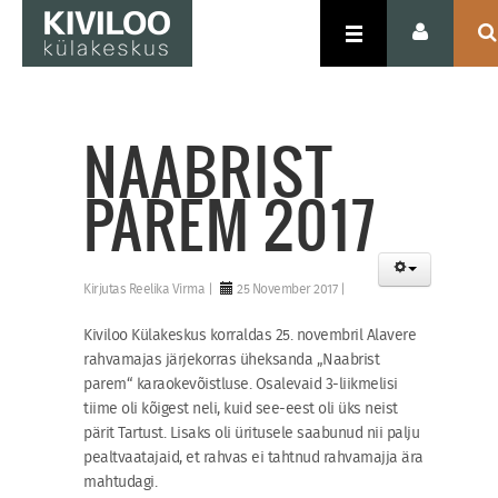
NAABRIST
PAREM 2017
Kirjutas
Reelika Virma
25 November 2017
Kiviloo Külakeskus korraldas 25. novembril Alavere
rahvamajas järjekorras üheksanda „Naabrist
parem“ karaokevõistluse. Osalevaid 3-liikmelisi
tiime oli kõigest neli, kuid see-eest oli üks neist
pärit Tartust. Lisaks oli üritusele saabunud nii palju
pealtvaatajaid, et rahvas ei tahtnud rahvamajja ära
mahtudagi.