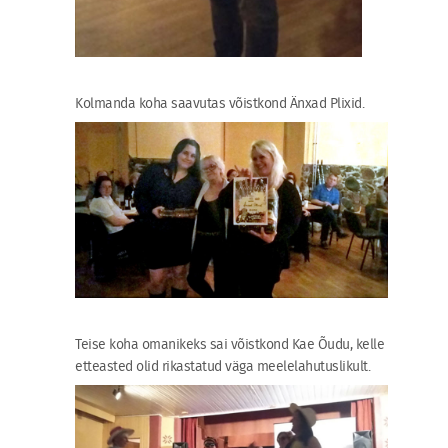
Kolmanda koha saavutas võistkond Änxad Plixid.
Teise koha omanikeks sai võistkond Kae Õudu, kelle
etteasted olid rikastatud väga meelelahutuslikult.