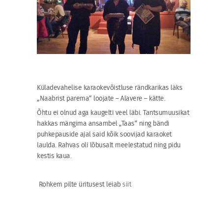
Küladevahelise karaokevõistluse rändkarikas läks
„Naabrist parema“ loojate – Alavere – kätte.
Õhtu ei olnud aga kaugelti veel läbi. Tantsumuusikat
hakkas mängima ansambel „Taas“ ning bändi
puhkepauside ajal said kõik soovijad karaoket
laulda. Rahvas oli lõbusalt meelestatud ning pidu
kestis kaua.
Rohkem pilte üritusest leiab
siit