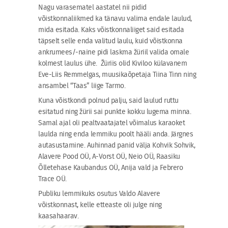
Nagu varasematel aastatel nii pidid
võistkonnaliikmed ka tänavu valima endale laulud,
mida esitada. Kaks võistkonnaliiget said esitada
täpselt selle enda valitud laulu, kuid võistkonna
ankrumees/-naine pidi laskma žüriil valida omale
kolmest laulus ühe. Žüriis olid Kiviloo külavanem
Eve-Liis Remmelgas, muusikaõpetaja Tiina Tinn ning
ansambel “Taas” liige Tarmo.
Kuna võistkondi polnud palju, said laulud ruttu
esitatud ning žürii sai punkte kokku lugema minna.
Samal ajal oli pealtvaatajatel võimalus karaoket
laulda ning enda lemmiku poolt hääli anda. Järgnes
autasustamine. Auhinnad panid välja Kohvik Sohvik,
Alavere Pood OÜ, A-Vorst OÜ, Neio OÜ, Raasiku
Õlletehase Kaubandus OÜ, Anija vald ja Febrero
Trace OÜ.
Publiku lemmikuks osutus Valdo Alavere
võistkonnast, kelle etteaste oli julge ning
kaasahaarav.