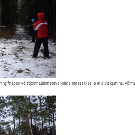
ng frisbee võistkonnaliikmetevaheline mäest üles ja alla viskamine. Võimal