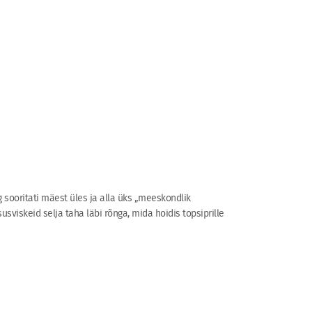
 sooritati mäest üles ja alla üks „meeskondlik
usviskeid selja taha läbi rõnga, mida hoidis topsiprille