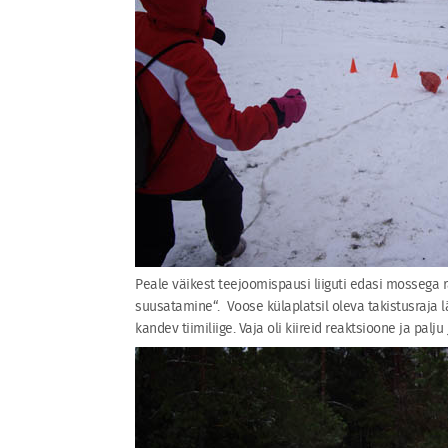
Peale väikest teejoomispausi liiguti edasi mossega r
suusatamine“.
Voose külaplatsil oleva takistusraja 
kandev tiimiliige. Vaja oli kiireid reaktsioone ja pal