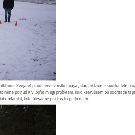
allitama. Seejärel pandi terve võistkonnaga jalad pikkadele suuskadele ning
läbimine polnud Kiviloo’le mingi probleem, kuid keerulisem oli sooritada täps
ju juhendamist, kuid ülesanne pakkus ka palju naeru.