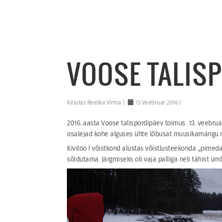
VOOSE TALIS
Kirjutas
Reelika Virma
13 Veebruar 2016
2016. aasta Voose talispordipäev toimus
13. veebrua
osalejad kohe alguses ühte lõbusat muusikamängu mä
Kiviloo I võistkond alustas võistlusteekonda „pimed
sõidutama. Järgmiseks oli vaja palliga neli tähist ü