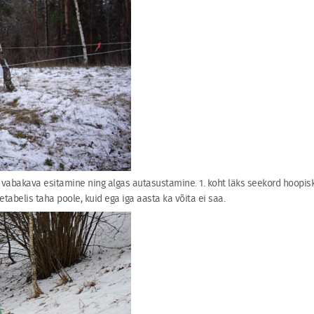
vabakava esitamine ning algas autasustamine. 1. koht läks seekord hoopiski 
etabelis taha poole, kuid ega iga aasta ka võita ei saa.