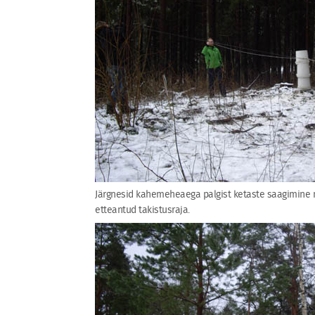
Järgnesid kahemeheaega palgist ketaste saagimine ni
etteantud takistusraja.