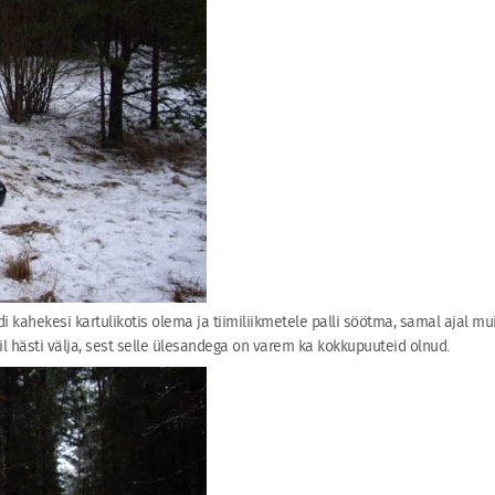
idi kahekesi kartulikotis olema ja tiimiliikmetele palli söötma, samal ajal m
mil hästi välja, sest selle ülesandega on varem ka kokkupuuteid olnud.