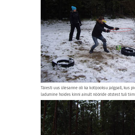
Täiesti uus ülesanne oli ka kotijooksu jalgpall, kus p
ladumine hoides kinni ainult nööride otstest tuli tii