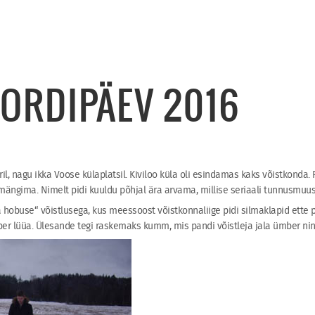
PORDIPÄEV 2016
ril, nagu ikka Voose külaplatsil. Kiviloo küla oli esindamas kaks võistkonda.
ngima. Nimelt pidi kuuldu põhjal ära arvama, millise seriaali tunnusmuusi
a hobuse“ võistlusega, kus meessoost võistkonnaliige pidi silmaklapid ette
mber lüüa. Ülesande tegi raskemaks kumm, mis pandi võistleja jala ümber nin