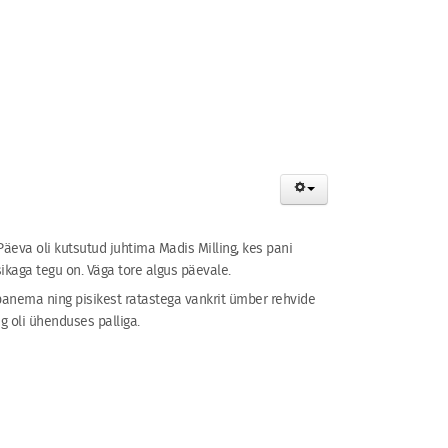
 Päeva oli kutsutud juhtima Madis Milling, kes pani
kaga tegu on. Väga tore algus päevale.
 panema ning pisikest ratastega vankrit ümber rehvide
g oli ühenduses palliga.